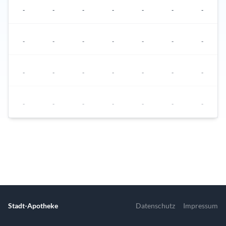
-
-
-
-
-
-
-
-
-
-
-
-
-
-
-
-
-
-
-
-
-
-
-
-
-
-
-
-
In dieser Woche stehen keine Termine zur Verfügung.
Nächster Termin ist am 10.08.2026 um 08:30 Uhr
Stadt-Apotheke
Datenschutz
Impressum